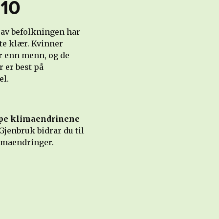
 10
av befolkningen har
te klær. Kvinner
r enn menn, og de
r er best på
el.
ppe klimaendrinene
Gjenbruk bidrar du til
imaendringer.