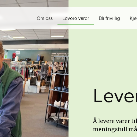
Om oss
Levere varer
Bli frivillig
Kjø
L
e
v
e
Å levere varer t
meningsfull måt