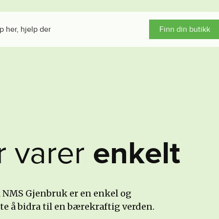
p her, hjelp der
Finn din butikk
r
v
a
r
e
r
e
n
k
e
l
t
il NMS Gjenbruk er en enkel og
e å bidra til en bærekraftig verden.