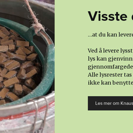
Visste 
…at du kan lever
Ved å levere lyss
lys kan gjenvinn
gjennomfargede 
Alle lysrester ta
ikke kan benytte
Les mer om Knaus