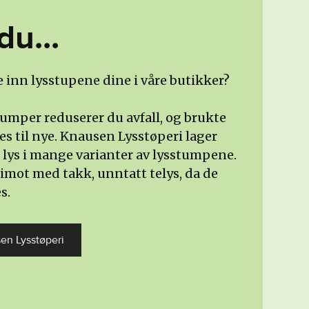
du...
e inn lysstupene dine i våre butikker?
tumper reduserer du avfall, og brukte
es til nye. Knausen Lysstøperi lager
lys i mange varianter av lysstumpene.
s imot med takk, unntatt telys, da de
s.
en Lysstøperi