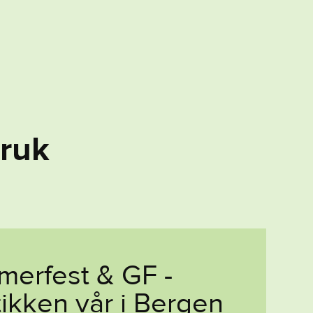
r
u
k
erfest & GF - 
ikken vår i Bergen