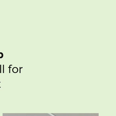
p
l
l
f
o
r
t