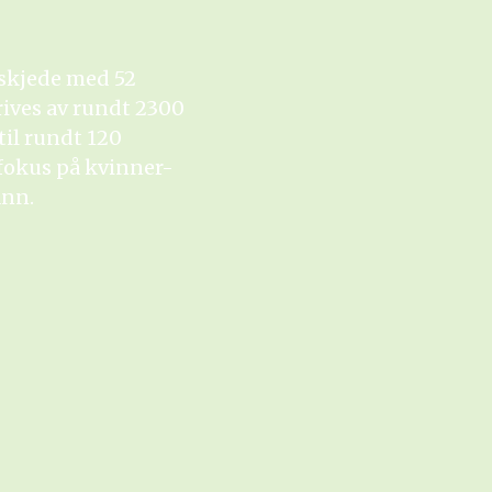
skjede med 52
rives av rundt 2300
til rundt 120
 fokus på kvinner-
ann.