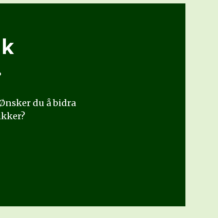
uk
?
. Ønsker du å bidra
tikker?