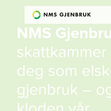
N
M
S
G
j
e
n
b
r
s
k
a
t
t
k
a
m
m
e
r
d
e
g
s
o
m
e
l
s
k
g
j
e
n
b
r
u
k
–
o
k
l
o
d
e
n
v
å
r