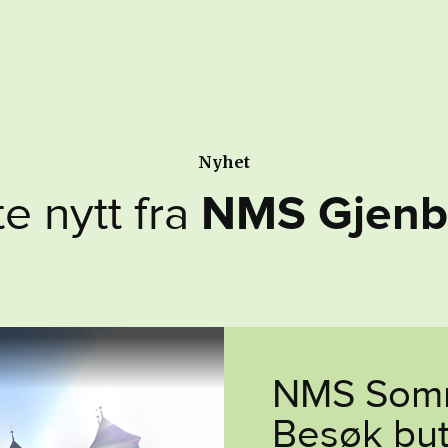
Nyhet
t
e
n
y
t
t
f
r
a
N
M
S
G
j
e
n
b
NMS Somm
Besøk but