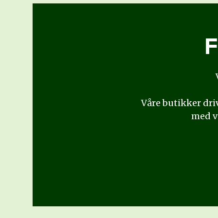
F
Våre butikker driv
med va