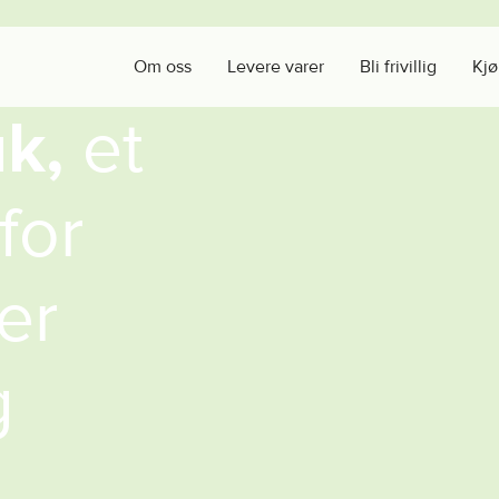
Om oss
Levere varer
Bli frivillig
Kjø
u
k
,
e
t
f
o
r
e
r
g