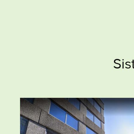
S
i
s