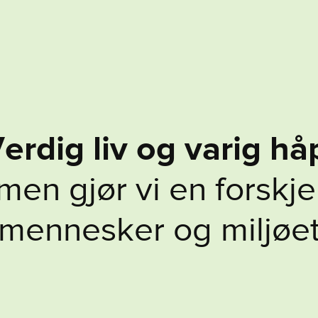
V
e
r
d
i
g
l
i
v
o
g
v
a
r
i
g
h
å
m
e
n
g
j
ø
r
v
i
e
n
f
o
r
s
k
j
e
m
e
n
n
e
s
k
e
r
o
g
m
i
l
j
ø
e