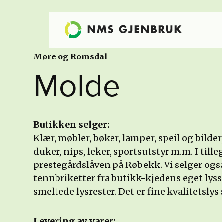
Møre og Romsdal
Molde
Butikken selger:
Klær, møbler, bøker, lamper, speil og bilder
duker, nips, leker, sportsutstyr m.m. I tille
prestegårdslåven på Røbekk. Vi selger og
tennbriketter fra butikk-kjedens eget lyss
smeltede lysrester. Det er fine kvalitetsly
Levering av varer: