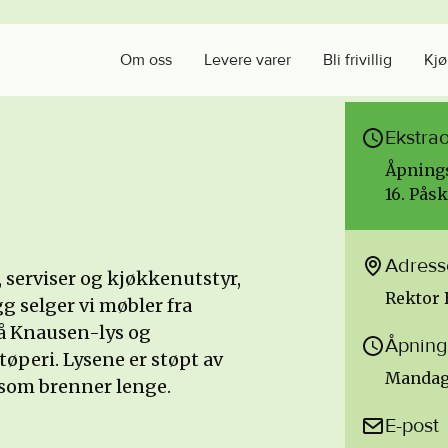
Om oss
Levere varer
Bli frivillig
Kjø
Ekstra
Åpnings
16. Påsk
Adress
, serviser og kjøkkenutstyr,
Rektor 
gg selger vi møbler fra
så Knausen-lys og
Åpning
tøperi. Lysene er støpt av
Mandag-f
s som brenner lenge.
E-post