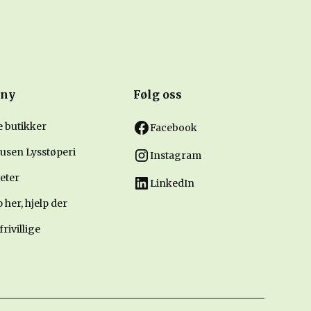
ny
Følg oss
e butikker
Facebook
usen Lysstøperi
Instagram
eter
LinkedIn
 her, hjelp der
frivillige