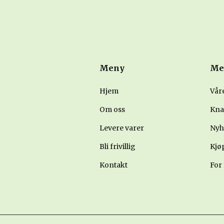
Meny
Me
Hjem
Vår
Om oss
Kna
Levere varer
Nyh
Bli frivillig
Kjøp
Kontakt
For 