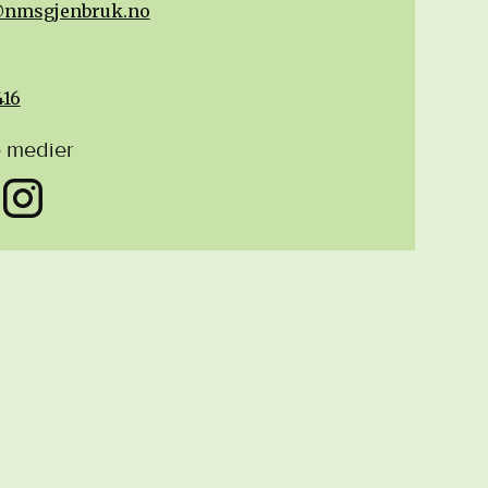
nmsgjenbruk.no
n
416
e medier