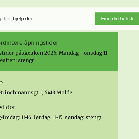
p her, hjelp der
Finn din butikk
ordinære åpningstider
tider påskeuken 2026: Mandag - onsdag 11-
eaften: stengt
e
Brinchmannsgt.1, 6413 Molde
stider
redag: 11-16, lørdag: 11-15, søndag: stengt