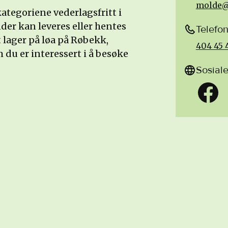
molde@
kategoriene vederlagsfritt i
der kan leveres eller hentes
Telefo
et lager på løa på Røbekk,
404 45 
du er interessert i å besøke
Sosial